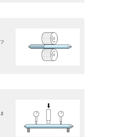
ャフ
いま