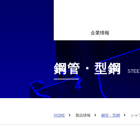
企業情報
鋼管・型鋼
STEE
HOME
製品情報
鋼管・型網
シャ