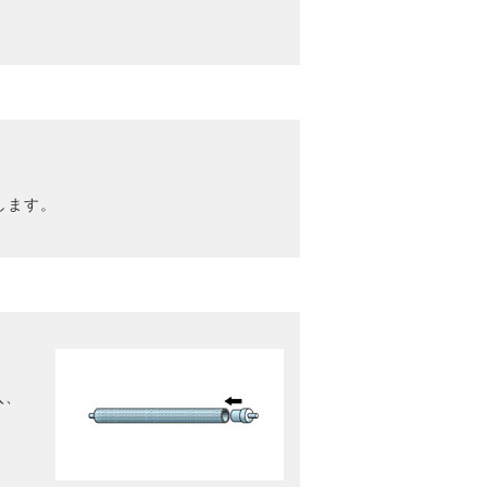
します。
入、