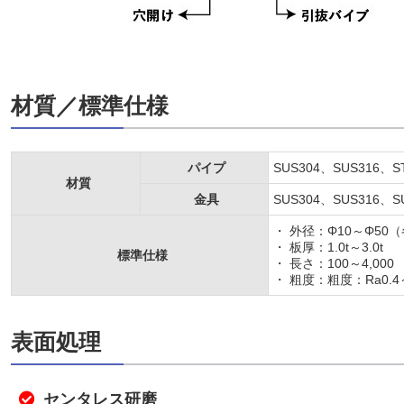
材質／標準仕様
パイプ
SUS304、SUS316、
材質
金具
SUS304、SUS316
・ 外径：Φ10～Φ5
・ 板厚：1.0t～3.0t
標準仕様
・ 長さ：100～4,000
・ 粗度：粗度：Ra0.4～
表面処理
センタレス研磨